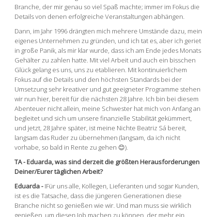
Branche, der mir genau so viel Spaß machte; immer im Fokus die
Details von denen erfolgreiche Veranstaltungen abhängen.
Dann, im Jahr 1996 drängten mich mehrere Umstände dazu, mein
eigenes Unternehmen zu gründen, und ich tat es, aber ich geriet
in große Panik, als mir klar wurde, dass ich am Ende jedes Monats
Gehälter zu zahlen hatte. Mit viel Arbeit und auch ein bisschen
Glück gelang es uns, uns zu etablieren. Mit kontinuierlichem
Fokus auf die Details und den höchsten Standards bei der
Umsetzung sehr kreativer und gut geeigneter Programme stehen
wir nun hier, bereit für die nächsten 28 Jahre. Ich bin bei diesem
Abenteuer nicht allein, meine Schwester hat mich von Anfang an
begleitet und sich um unsere finanzielle Stabilität gekümmert,
und jetzt, 28 Jahre später, ist meine Nichte Beatriz Sá bereit,
langsam das Ruder zu übernehmen (langsam, da ich nicht
vorhabe, so bald in Rente zu gehen 😊).
TA -
Eduarda, was sind derzeit die größten Herausforderungen
Deiner/Eurer täglichen Arbeit?
Eduarda -
IFür uns alle, Kollegen, Lieferanten und sogar Kunden,
ist es die Tatsache, dass die jüngeren Generationen diese
Branche nicht so genießen wie wir. Und man muss sie wirklich
genießen, um diesen Job machen zu können, der mehr ein