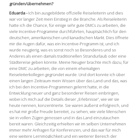
gründen/übernehmen?
Eduarda -
Ich bin ausgebildete offizielle Reiseleiterin und dies
war vor langer Zeit mein Einstieg in die Branche. Als Reiseleiterin
hatte ich die Chance, für einige sehr gute DMCs zu arbeiten, die
viele Incentive-Programme durchführten, hauptsächlich für den
deutschen, amerikanischen und kanadischen Markt. Dies öffnete
mir die Augen dafür, was ein Incentive-Programm ist, und ich
wurde neugierig, was es sonst noch so Besonderes und so
Anderes als einen damals traditionellen Strandurlaub oder eine
Städtereise geben könnte. Meine Neugier brachte mich dazu, für
eine DMC zu arbeiten, die von einem ehemaligen
Reiseleiterkollegen gegründet wurde. Und dort konnte ich über
einen langen Zeitraum mein Wissen über das Land und das, was
ich bei den Incentive-Programmen gelernt hatte, in die
Entwicklung neuer und ganz besonderer Reisen einbringen,
wobei ich mich auf die Details dieser „Erlebnisse“, wie wir sie
heute nennen, konzentrierte. Sie waren äußerst erfolgreich, und
es hat mir große Freude bereitet, zu sehen, wie viele Menschen
sie in vollen Zügen genossen und in das Land einzutauchen
bereit waren. Gleichzeitig erhielten wir im selben Unternehmen
immer mehr Anfragen für Konferenzen, und das war für mich
eine weitere Lernmöglichkeit und ein weiterer Bereich der