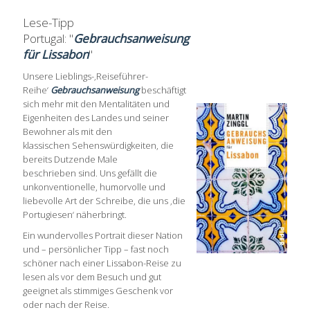
Lese-Tipp
Portugal: "
Gebrauchsanweisung
für Lissabon
"
Unsere Lieblings-‚Reiseführer-
Reihe‘
Gebrauchsanweisung
beschäftigt
sich mehr mit den Mentalitäten und
Eigenheiten des Landes und seiner
Bewohner als mit den
klassischen Sehenswürdigkeiten, die
bereits Dutzende Male
beschrieben sind. Uns gefällt die
unkonventionelle, humorvolle und
liebevolle Art der Schreibe, die uns ‚die
Portugiesen‘ näherbringt.
Ein wundervolles Portrait dieser Nation
und – persönlicher Tipp – fast noch
schöner nach einer Lissabon-Reise zu
lesen als vor dem Besuch und gut
geeignet als stimmiges Geschenk vor
oder nach der Reise.