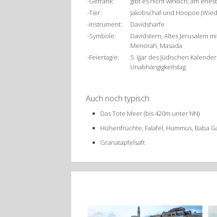
-Getränk:
gibt es nicht wirklich; am eh
-Tier:
Jakobschaf und Hoopoe (Wie
-Instrument:
Davidsharfe
-Symbole:
Davidstern, Altes Jerusalem 
Menorah, Masada
-Feiertag/e:
5. Ijjar des Jüdischen Kalenders
Unabhängigkeitstag
Auch noch typisch:
Das Tote Meer (bis 420m unter NN)
Hülsenfrüchte, Falafel, Hummus, Baba Ga
Granatapfelsaft