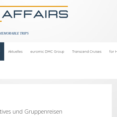
MEMORABLE TRIPS
r
Aktuelles
euromic DMC Group
Transcend.Cruises
for 
ntives und Gruppenreisen