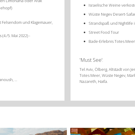
esten Limonana oder Arak
Israelische Weine verkos
dehopf)
Wüste Negev Desert-Safar
mit Felsendom und Klagemauer,
Strandspaß und Nightlife i
Street Food Tour
 (4./5. Mai 2022) -
Bade-Erlebnis Totes Meer
'Must See’:
Tel Aviv, Ölberg, Altstadt von
Totes Meer, Wüste Negev, Mar
noush, ...
Nazareth, Haifa.