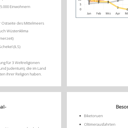
925.000 Einwohnern
r Ostseite des Mittelmeers
auch Wüstenklima
merzeit)
Schekel (ILS)
g für 3 Weltreligionen
 und Judentum), die im Land
tten ihrer Religion haben.
al-
Beson
Biketoruen
Oltimerausfahrten