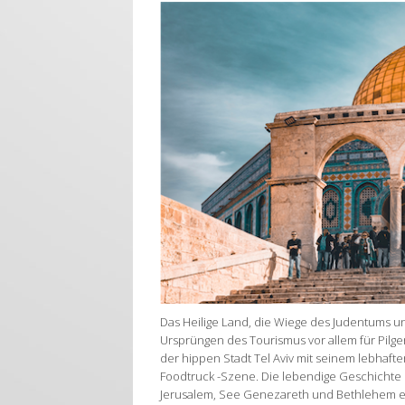
Das Heilige Land, die Wiege des Judentums un
Ursprüngen des Tourismus vor allem für Pilger
der hippen Stadt Tel Aviv mit seinem lebha
Foodtruck -Szene. Die lebendige Geschichte u
Jerusalem, See Genezareth und Bethlehem er