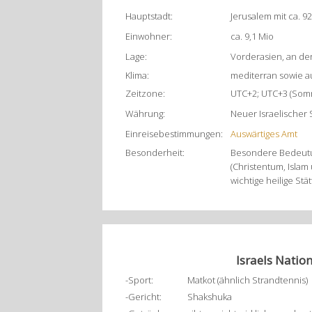
Hauptstadt:
Jerusalem mit ca. 
Einwohner:
ca. 9,1 Mio
Lage:
Vorderasien, an de
Klima:
mediterran sowie 
Zeitzone:
UTC+2; UTC+3 (Som
Währung:
Neuer Israelischer 
Einreisebestimmungen:
Auswärtiges Amt
Besonderheit:
Besondere Bedeutun
(Christentum, Islam
wichtige heilige Stä
Israels Nation
-Sport:
Matkot (ähnlich Strandtennis)
-Gericht:
Shakshuka