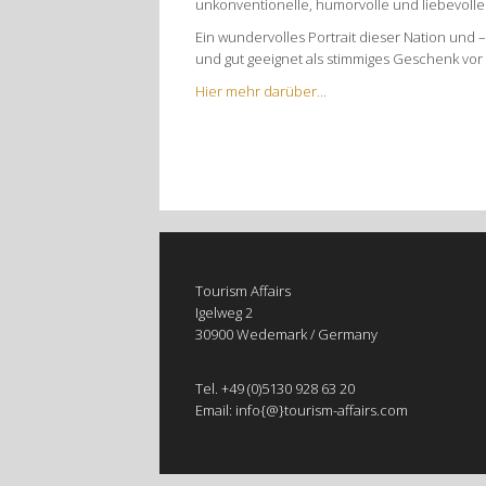
unkonventionelle, humorvolle und liebevolle A
Ein wundervolles Portrait dieser Nation und 
und gut geeignet als stimmiges Geschenk vor
Hier mehr darüber...
Tourism Affairs
Igelweg 2
30900 Wedemark / Germany
Tel. +49 (0)5130 928 63 20
Email: info{@}tourism-affairs.com