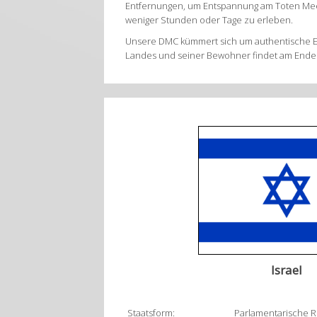
Entfernungen, um Entspannung am Toten Meer
weniger Stunden oder Tage zu erleben.
Unsere DMC kümmert sich um authentische Erl
Landes und seiner Bewohner findet am Ende 
Israel
Staatsform:
Parlamentarische R