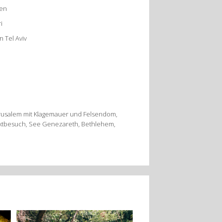
ten
i
n Tel Aviv
 Jerusalem mit Klagemauer und Felsendom,
ktbesuch, See Genezareth, Bethlehem,