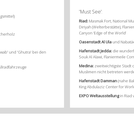
'Must See’:
smittel)
Riad:
Masmak Fort, National Mu
Diriyah (Welterbestätte), Flan
Canyon ‘Edge of the World’
cherholz
Oasenstadt Al Ula
und Nabatäe
Hafenstadt Jedda:
die wunderhü
wab' und 'Ghutra' bei den
Souk Al Alawi, Flaniermeile Co
Medina:
zweitwichtigste Stadt 
Allradfahrzeuge
Muslimen nicht betreten werden
Hafenstadt Damman
(nahe Bah
King Abdulaziz Center for Worl
EXPO
Weltausstellung
in Riad 