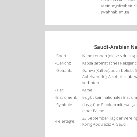
Meinungsfreiheit. St
(Wahhabismus).
Saudi-Arabien Na
-Sport:
Kamelrennen (diese sidn sogar
-Gericht:
Kabsa (aromatisches Reisgerich
-Getränk:
Gahwa (Kaffee); auch beliebt S
Apfelschorle); Alkohol ist über
verboten
-Tier:
Kamel
-Instrument:
es gibt kein nationales Instrum
-Symbole:
das grüne Emblem mit zwei g
einer Palme
23.September Tag der Verein
-Feiertag/e:
König Abdulaziz Al Saud