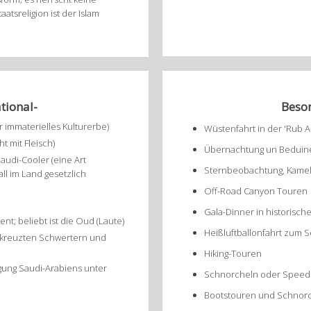
aatsreligion ist der Islam
tional-
Beson
 immaterielles Kulturerbe)
Wüstenfahrt in der 'Rub A
t mit Fleisch)
Übernachtung un Beduin
audi-Cooler (eine Art
Sternbeobachtung, Kamelr
all im Land gesetzlich
Off-Road Canyon Touren
Gala-Dinner in historisch
ent; beliebt ist die Oud (Laute)
Heißluftballonfahrt zum
ekreuzten Schwertern und
Hiking-Touren
gung Saudi-Arabiens unter
Schnorcheln oder Speed
Bootstouren und Schnorch