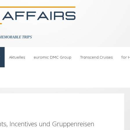
MEMORABLE TRIPS
r
Aktuelles
euromic DMC Group
Transcend.Cruises
for 
ts, Incentives und Gruppenreisen