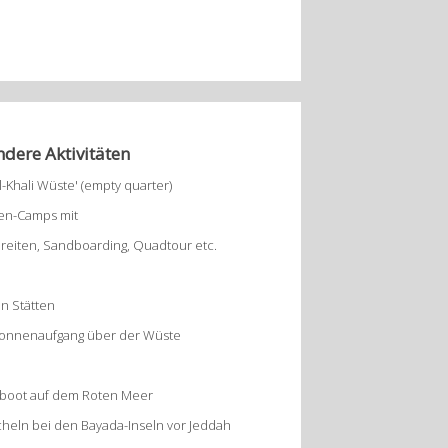
dere Aktivitäten
l-Khali Wüste' (empty quarter)
en-Camps mit
eiten, Sandboarding, Quadtour etc.
en Stätten
 Sonnenaufgang über der Wüste
boot auf dem Roten Meer
eln bei den Bayada-Inseln vor Jeddah