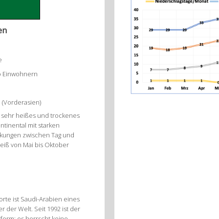
en
e
io Einwohnern
 (Vorderasien)
 sehr heißes und trockenes
ntinental mit starken
kungen zwischen Tag und
eiß von Mai bis Oktober
rte ist Saudi-Arabien eines
r der Welt. Seit 1992 ist der
form; es herrscht keine