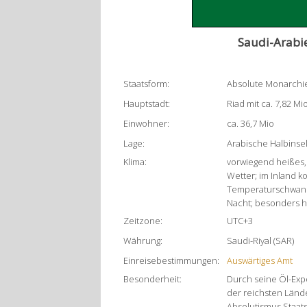
Saudi-Arabi
Staatsform:
Absolute Monarchi
Hauptstadt:
Riad mit ca. 7,82 M
Einwohner:
ca. 36,7 Mio
Lage:
Arabische Halbinsel
Klima:
vorwiegend heißes,
Wetter; im Inland ko
Temperaturschwan
Nacht; besonders h
Zeitzone:
UTC+3
Währung:
Saudi-Riyal (SAR)
Einreisebestimmungen:
Auswärtiges Amt
Besonderheit:
Durch seine Öl-Expo
der reichsten Lände
Absolutismus Staats