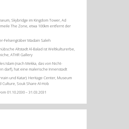
seum, Skybridge im Kingdom Tower, Ad
iermeile The Zone, etwa 100km entfernt der
r-Felsengräber Madain Saleh
bsche Altstadt Al-Balad ist Weltkulturerbe,
rniche, ATHR Gallery
des Islam (nach Mekka, das von Nicht-
 darf), hat eine malerische Innenstadt
rain und Katar): Heritage Center, Museum
d Culture, Souk Share Al-Hob
vom 01.10.2030 – 31.03.2031