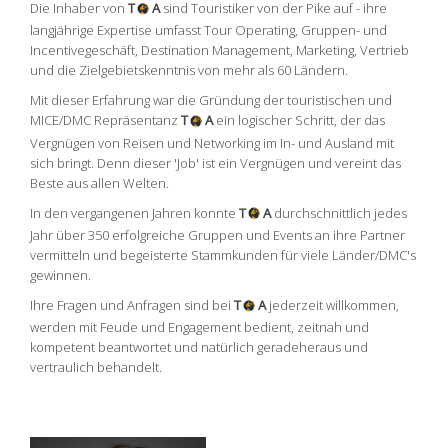
Die Inhaber von
T
A
sind Touristiker von der Pike auf - ihre
langjährige Expertise umfasst Tour Operating, Gruppen- und
Incentivegeschäft, Destination Management, Marketing, Vertrieb
und die Zielgebietskenntnis von mehr als 60 Ländern.
Mit dieser Erfahrung war die Gründung der touristischen und
MICE/DMC Repräsentanz
T
A
ein logischer Schritt, der das
Vergnügen von Reisen und Networking im In- und Ausland mit
sich bringt. Denn dieser 'Job' ist ein Vergnügen und vereint das
Beste aus allen Welten.
In den vergangenen Jahren konnte
T
A
durchschnittlich jedes
Jahr über 350 erfolgreiche Gruppen und Events an ihre Partner
vermitteln und begeisterte Stammkunden für viele Länder/DMC's
gewinnen.
Ihre Fragen und Anfragen sind bei
T
A
jederzeit willkommen,
werden mit Feude und Engagement bedient, zeitnah und
kompetent beantwortet und natürlich geradeheraus und
vertraulich behandelt.