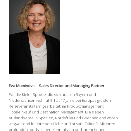
Eva Muminovic – Sales Director und Managing Partner
Eva die Kieler Sprotte, die sich auch in Bayern und
Niedersachsen wohlfühlt, hat 17 Jahre bei Europas größten
Reiseveranstaltern gearbeitet; im Produktmanagement,
Hoteleinkauf und Destination Management. Die sieben
Auslandsjahre in Spanien, Nordafrika und Griechenland waren
wegweisend für ihre berufliche und private Zukunft. Mit ihren
profunden touristischen Kenntnissen und ihrem hohen