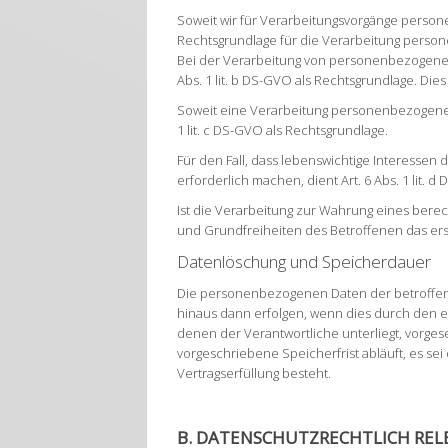
Soweit wir für Verarbeitungsvorgänge persone
Rechtsgrundlage für die Verarbeitung perso
Bei der Verarbeitung von personenbezogenen Da
Abs. 1 lit. b DS-GVO als Rechtsgrundlage. Die
Soweit eine Verarbeitung personenbezogener D
1 lit. c DS-GVO als Rechtsgrundlage.
Für den Fall, dass lebenswichtige Interesse
erforderlich machen, dient Art. 6 Abs. 1 lit. 
Ist die Verarbeitung zur Wahrung eines bere
und Grundfreiheiten des Betroffenen das erstg
Datenlöschung und Speicherdauer
Die personenbezogenen Daten der betroffene
hinaus dann erfolgen, wenn dies durch den 
denen der Verantwortliche unterliegt, vorg
vorgeschriebene Speicherfrist abläuft, es se
Vertragserfüllung besteht.
B. DATENSCHUTZRECHTLICH RE