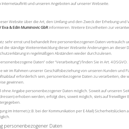
m Internetauftritt und unseren Angeboten auf unserer Webseite.
r dieser Website über die Art, den Umfang und den Zweck der Erhebung u
 / Eva & Edin Muminovic GbR
informieren. Weitere Einzelheiten zur verantw
tz sehr ernst und behandelt Ihre personenbezogenen Daten vertraulich u
und die ständige Weiterentwicklung dieser Webseite Änderungen an diese
schutzerklärung in regelmäßigen Abständen wieder durchzulesen.
“personenbezogene Daten” oder “Verarbeitung”) finden Sie in Art. 4 DSGVO.
e wir im Rahmen unserer Geschäftsbeziehung von unseren Kunden und Par
tsablauf erforderlich sein, personenbezogene Daten zu verarbeiten, die wir
eise gewinnen.
egel ohne Angabe personenbezogener Daten möglich. Soweit auf unseren S
dressen) erhoben werden, erfolgt dies, soweit möglich, stets auf freiwillige
itergegeben.
gung im Internet (z.B. bei der Kommunikation per E-Mail) Sicherheitslücken 
glich.
tung personenbezogener Daten