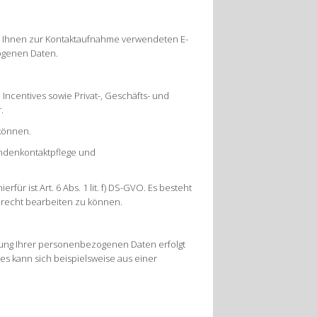
on Ihnen zur Kontaktaufnahme verwendeten E-
ogenen Daten.
 Incentives sowie Privat-, Geschäfts- und
r.
 können.
undenkontaktpflege und
r ist Art. 6 Abs. 1 lit. f) DS-GVO. Es besteht
erecht bearbeiten zu können.
hung Ihrer personenbezogenen Daten erfolgt
es kann sich beispielsweise aus einer