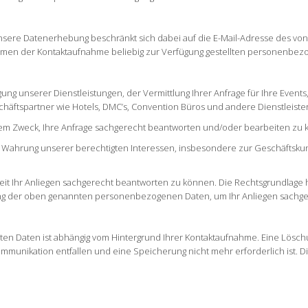
Unsere Datenerhebung beschränkt sich dabei auf die E-Mail-Adresse des v
ahmen der Kontaktaufnahme beliebig zur Verfügung gestellten personenbez
ung unserer Dienstleistungen, der Vermittlung Ihrer Anfrage für Ihre Events,
äftspartner wie Hotels, DMC’s, Convention Büros und andere Dienstleiste
em Zweck, Ihre Anfrage sachgerecht beantworten und/oder bearbeiten zu
ur Wahrung unserer berechtigten Interessen, insbesondere zur Geschäftsk
it Ihr Anliegen sachgerecht beantworten zu können. Die Rechtsgrundlage hierfü
tung der oben genannten personenbezogenen Daten, um Ihr Anliegen sachg
en Daten ist abhängig vom Hintergrund Ihrer Kontaktaufnahme. Eine Lösc
ommunikation entfallen und eine Speicherung nicht mehr erforderlich ist. Di