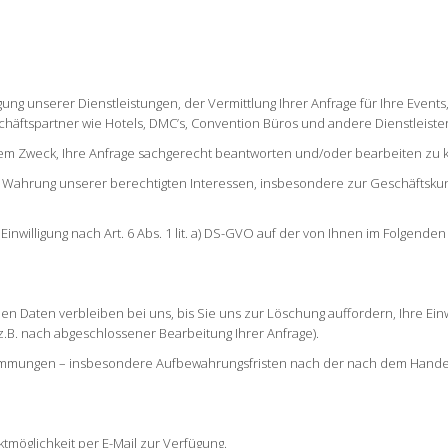
ung unserer Dienstleistungen, der Vermittlung Ihrer Anfrage für Ihre Events,
äftspartner wie Hotels, DMC’s, Convention Büros und andere Dienstleiste
em Zweck, Ihre Anfrage sachgerecht beantworten und/oder bearbeiten zu
ur Wahrung unserer berechtigten Interessen, insbesondere zur Geschäftsk
Einwilligung nach Art. 6 Abs. 1 lit. a) DS-GVO auf der von Ihnen im Folgenden
n Daten verbleiben bei uns, bis Sie uns zur Löschung auffordern, Ihre Ein
z.B. nach abgeschlossener Bearbeitung Ihrer Anfrage).
timmungen – insbesondere Aufbewahrungsfristen nach der nach dem Hande
tmöglichkeit per E-Mail zur Verfügung.