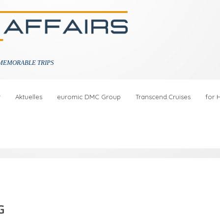
MEMORABLE TRIPS
r
Aktuelles
euromic DMC Group
Transcend.Cruises
for 
G