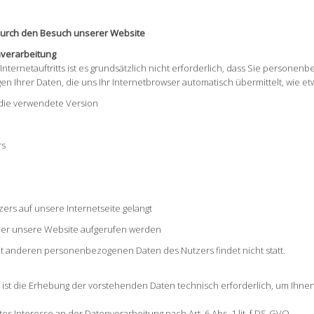
durch den Besuch unserer Website
nverarbeitung
Internetauftritts ist es grundsätzlich nicht erforderlich, dass Sie perso
en Ihrer Daten, die uns Ihr Internetbrowser automatisch übermittelt, wie et
die verwendete Version
rs
ers auf unsere Internetseite gelangt
ber unsere Website aufgerufen werden
 anderen personenbezogenen Daten des Nutzers findet nicht statt.
 ist die Erhebung der vorstehenden Daten technisch erforderlich, um Ihn
es Interesse an der Datenverarbeitung nach Art. 6 Abs. 1 lit. f DS-GVO.