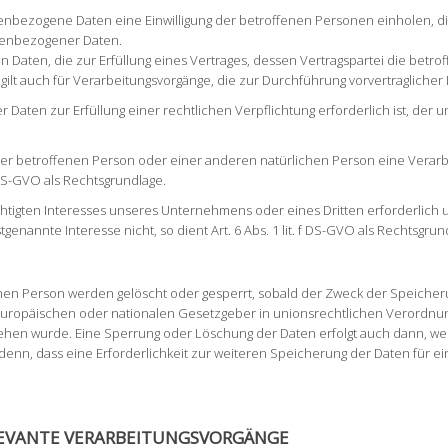
nbezogene Daten eine Einwilligung der betroffenen Personen einholen, dient
nenbezogener Daten.
ten, die zur Erfüllung eines Vertrages, dessen Vertragspartei die betroffene
s gilt auch für Verarbeitungsvorgänge, die zur Durchführung vorvertraglich
aten zur Erfüllung einer rechtlichen Verpflichtung erforderlich ist, der un
n der betroffenen Person oder einer anderen natürlichen Person eine Ver
d DS-GVO als Rechtsgrundlage.
chtigten Interesses unseres Unternehmens oder eines Dritten erforderlich
enannte Interesse nicht, so dient Art. 6 Abs. 1 lit. f DS-GVO als Rechtsgrun
n Person werden gelöscht oder gesperrt, sobald der Zweck der Speicherun
europäischen oder nationalen Gesetzgeber in unionsrechtlichen Verordnun
esehen wurde. Eine Sperrung oder Löschung der Daten erfolgt auch dann, 
i denn, dass eine Erforderlichkeit zur weiteren Speicherung der Daten für e
LEVANTE VERARBEITUNGSVORGÄNGE