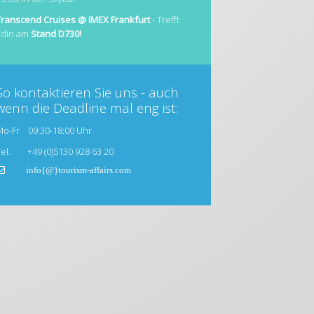
Transcend Cruises @ IMEX Frankfurt
- Trefft
Edin am
Stand D730!
So kontaktieren Sie uns - auch
wenn die Deadline mal eng ist:
Mo-Fr 09:30-18:00 Uhr
Tel. +49 (0)5130 928 63 20
info{@}tourism-affairs.com