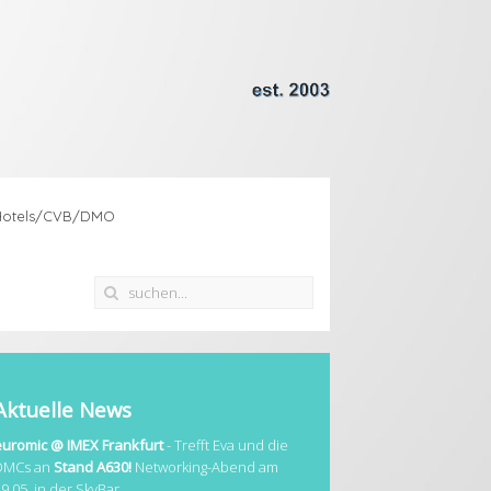
Hotels/CVB/DMO
Aktuelle News
euromic @ IMEX Frankfurt
- Trefft Eva und die
DMCs an
Stand A630!
Networking-Abend am
19.05. in der SkyBar