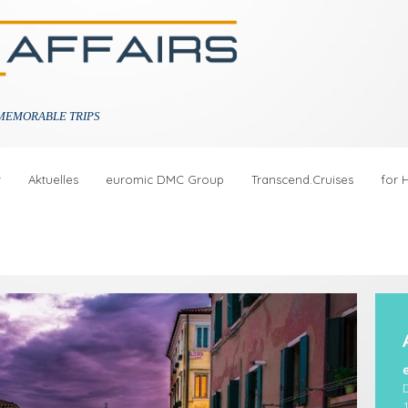
MEMORABLE TRIPS
r
Aktuelles
euromic DMC Group
Transcend.Cruises
for 