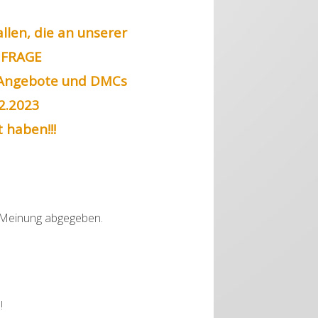
llen, die an unserer
MFRAGE
-Angebote und DMCs
2.2023
 haben!!!
e Meinung abgegeben.
!