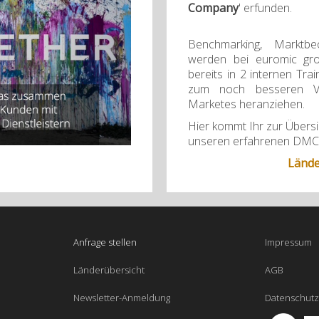
Company
' erfunden.
Benchmarking, Marktbe
werden bei euromic gr
bereits in 2 internen Tra
zum noch besseren Ver
Marketes heranziehen.
Hier kommt Ihr zur Übersi
unseren erfahrenen DMCs
Lände
Anfrage stellen
Impressum
Länderübersicht
AGB
Newsletter-Anmeldung
Datenschutz