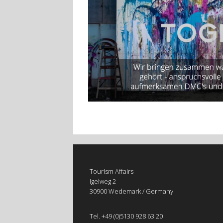
Tourism Affairs
Igelweg 2
30900 Wedemark / Germany
Tel. +49 (0)5130 928 63 20