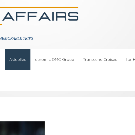
MEMORABLE TRIPS
r
Aktuelles
euromic DMC Group
Transcend.Cruises
for 