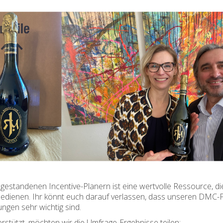
estandenen Incentive-Planern ist eine wertvolle Ressource, di
edienen. Ihr könnt euch darauf verlassen, dass unseren DMC-
gen sehr wichtig sind.
erstützt, möchten wir die Umfrage-Ergebnisse teilen: