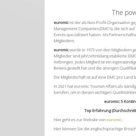
The pow
euromic
ist der als Non-Profit-Organisation
Management Companies (DMC‘s), die sich auf 
Events spezialisiert haben. Als Partnerschaf
Mitgliedern.
euromic
wurde in 1973 von den Mitgliedern g
Mitglieder sind jahrzehntelang etablierte D
mitbringen. Jedes Mitglied ist ein eigenständ
Beweis gestellt hat und die strengen Qualifika
Die Mitgliedschaft ist auf eine DMC pro Land 
In 2021 hat euromic Tourism Affairs als ständ
berufen, um in diesen wichtigen Quellmärkten
euromic: 5 Kontin
Top Erfahrung (Durchschnitts
Hier geht es zur Website von
euromic
.
Hier können Sie die englischsprachige Bros