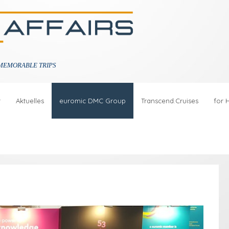
MEMORABLE TRIPS
r
Aktuelles
euromic DMC Group
Transcend.Cruises
for 