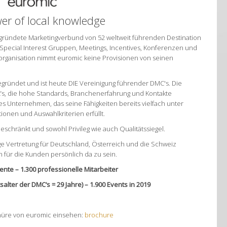
er of local knowledge
 gegründete Marketingverbund von 52 weltweit führenden Destination
Special Interest Gruppen, Meetings, Incentives, Konferenzen und
tsorganisation nimmt euromic keine Provisionen von seinen
egründet und ist heute DIE Vereinigung führender DMC's. Die
MC‘s, die hohe Standards, Branchenerfahrung und Kontakte
iges Unternehmen, das seine Fähigkeiten bereits vielfach unter
tionen und Auswahlkriterien erfüllt.
beschränkt und sowohl Privileg wie auch Qualitätssiegel.
ige Vertretung für Deutschland, Österreich und die Schweiz
 für die Kunden persönlich da zu sein.
ente – 1.300 professionelle Mitarbeiter
alter der DMC‘s = 29 Jahre) – 1.900 Events in 2019
chüre von euromic einsehen:
brochure