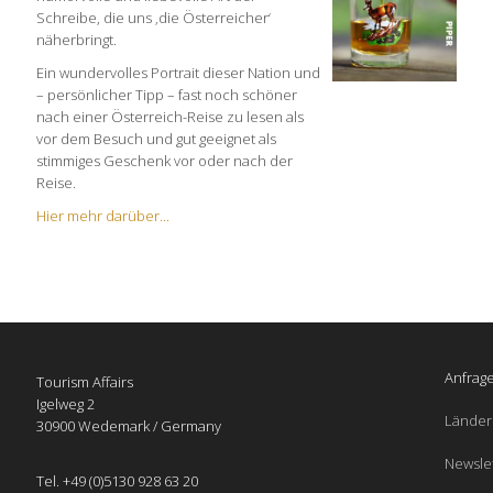
Schreibe, die uns ‚die Österreicher‘
näherbringt.
Ein wundervolles Portrait dieser Nation und
– persönlicher Tipp – fast noch schöner
nach einer Österreich-Reise zu lesen als
vor dem Besuch und gut geeignet als
stimmiges Geschenk vor oder nach der
Reise.
Hier mehr darüber...
Anfrage
Tourism Affairs
Igelweg 2
Länder
30900 Wedemark / Germany
Newsle
Tel. +49 (0)5130 928 63 20