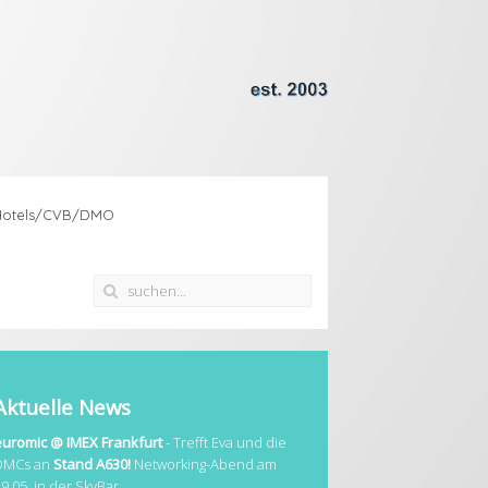
Hotels/CVB/DMO
Aktuelle News
euromic @ IMEX Frankfurt
- Trefft Eva und die
DMCs an
Stand A630!
Networking-Abend am
19.05. in der SkyBar