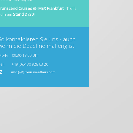
Transcend Cruises @ IMEX Frankfurt
- Trefft
Edin am
Stand D730!
So kontaktieren Sie uns - auch
wenn die Deadline mal eng ist:
Mo-Fr 09:30-18:00 Uhr
Tel. +49 (0)5130 928 63 20
info{@}tourism-affairs.com