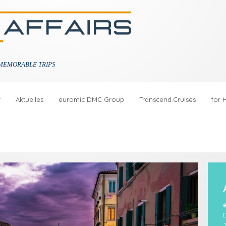
MEMORABLE TRIPS
r
Aktuelles
euromic DMC Group
Transcend.Cruises
for 