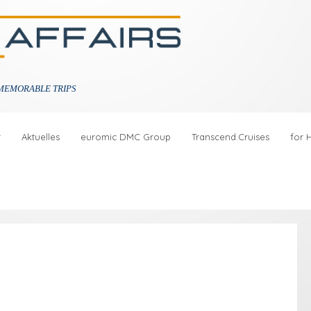
MEMORABLE TRIPS
r
Aktuelles
euromic DMC Group
Transcend.Cruises
for 