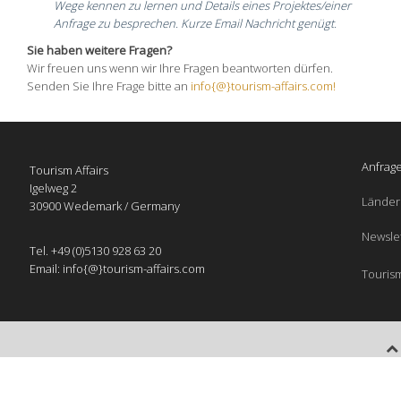
Wege kennen zu lernen und Details eines Projektes/einer
Anfrage zu besprechen. Kurze Email Nachricht genügt.
Sie haben weitere Fragen?
Wir freuen uns wenn wir Ihre Fragen beantworten dürfen.
Senden Sie Ihre Frage bitte an
info{@}tourism-affairs.com!
Anfrage
Tourism Affairs
Igelweg 2
Länder
30900 Wedemark / Germany
Newsle
Tel. +49 (0)5130 928 63 20
Email: info{@}tourism-affairs.com
Tourism